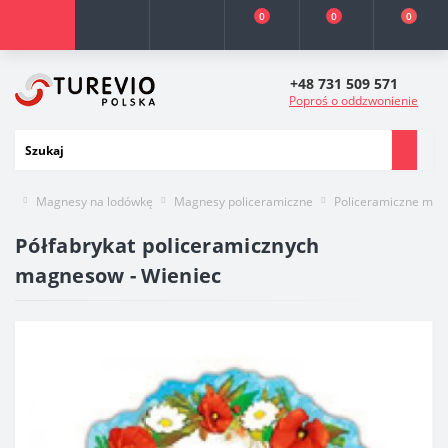
0
0
0
+48 731 509 571
Poproś o oddzwonienie
Magnesy na lodówkę
Magnesy policeramiczne
Policeramiczne mag
Półfabrykat policeramicznych
magnesow - Wieniec