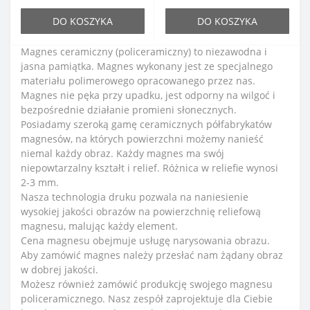
DO KOSZYKA
DO KOSZYKA
Magnes ceramiczny (policeramiczny) to niezawodna i
jasna pamiątka. Magnes wykonany jest ze specjalnego
materiału polimerowego opracowanego przez nas.
Magnes nie pęka przy upadku, jest odporny na wilgoć i
bezpośrednie działanie promieni słonecznych.
Posiadamy szeroką gamę ceramicznych półfabrykatów
magnesów, na których powierzchni możemy nanieść
niemal każdy obraz. Każdy magnes ma swój
niepowtarzalny kształt i relief. Różnica w reliefie wynosi
2-3 mm.
Nasza technologia druku pozwala na naniesienie
wysokiej jakości obrazów na powierzchnię reliefową
magnesu, malując każdy element.
Cena magnesu obejmuje usługę narysowania obrazu.
Aby zamówić magnes należy przesłać nam żądany obraz
w dobrej jakości.
Możesz również zamówić produkcję swojego magnesu
policeramicznego. Nasz zespół zaprojektuje dla Ciebie