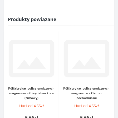
Produkty powiązane
Półfabrykat policeramicznych
Półfabrykat policeramicznych
magnesow - Góry i dwa koła
magnesow - Okno z
(zimowy)
pochodniami
Hurt od 4,55zł
Hurt od 4,55zł
5,66zł
5,66zł