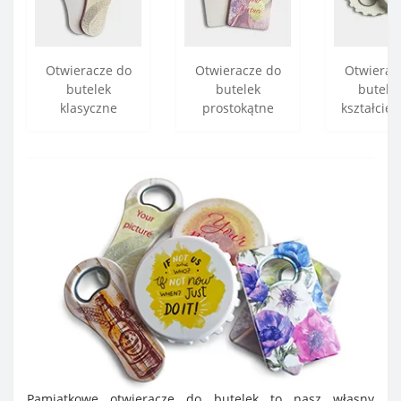
Otwieracze do
Otwieracze do
Otwierac
butelek
butelek
butele
klasyczne
prostokątne
kształcie 
Pamiątkowe otwieracze do butelek to nasz własny