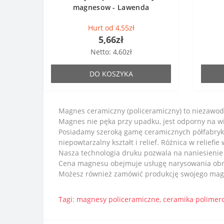
magnesow - Lawenda
Hurt od 4,55zł
5,66zł
Netto: 4,60zł
DO KOSZYKA
Magnes ceramiczny (policeramiczny) to niezawod
Magnes nie pęka przy upadku, jest odporny na wi
Posiadamy szeroką gamę ceramicznych półfabry
niepowtarzalny kształt i relief. Różnica w reliefi
Nasza technologia druku pozwala na naniesienie
Cena magnesu obejmuje usługę narysowania obra
Możesz również zamówić produkcję swojego magne
Tagi:
magnesy policeramiczne
,
ceramika polimer