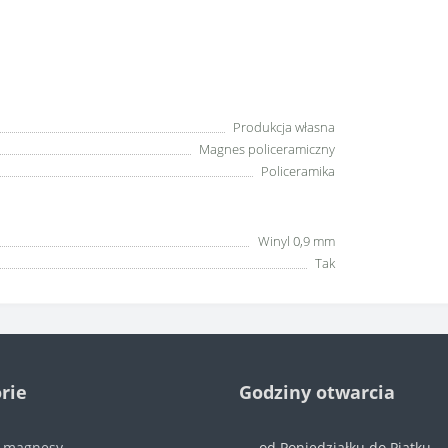
Produkcja własna
Magnes policeramiczny
Policeramika
Winyl 0,9 mm
Tak
rie
Godziny otwarcia
e magnesy
od Poniedziałku do Piątku