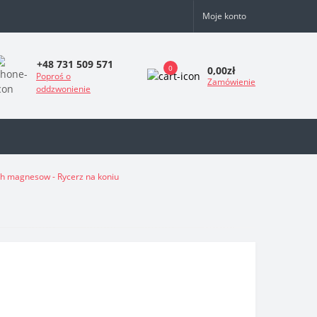
Moje konto
+48 731 509 571
0
0,00zł
Poproś o
Zamówienie
oddzwonienie
ch magnesow - Rycerz na koniu