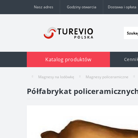
Nasz adres
Godziny otwarcia
Dostawa i opłata
Katalog produktów
Cenni
Magnesy na lodówkę
Magnesy policeramiczne
Półfabrykat policeramicznyc