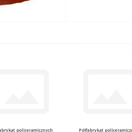
abrykat policeramicznych
Półfabrykat policeramic