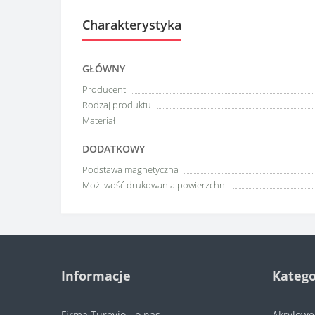
Charakterystyka
GŁÓWNY
Producent
Rodzaj produktu
Materiał
DODATKOWY
Podstawa magnetyczna
Możliwość drukowania powierzchni
Informacje
Katego
Firma Turevio - o nas
Akrylow