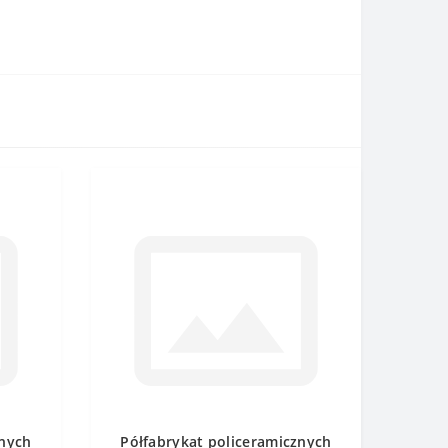
znych
Półfabrykat policeramicznych