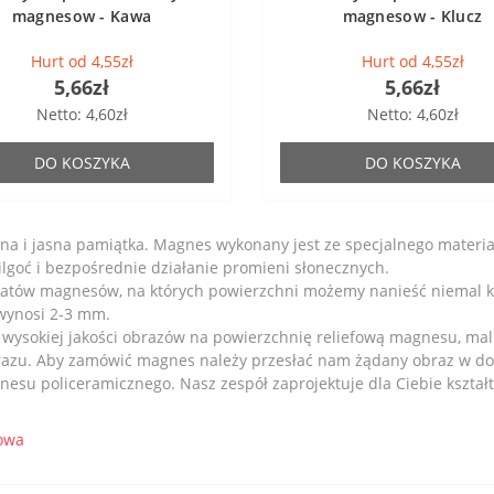
magnesow - Kawa
magnesow - Klucz
Hurt od 4,55zł
Hurt od 4,55zł
5,66zł
5,66zł
Netto: 4,60zł
Netto: 4,60zł
DO KOSZYKA
DO KOSZYKA
na i jasna pamiątka. Magnes wykonany jest ze specjalnego mater
lgoć i bezpośrednie działanie promieni słonecznych.
katów magnesów, na których powierzchni możemy nanieść niemal 
e wynosi 2-3 mm.
 wysokiej jakości obrazów na powierzchnię reliefową magnesu, mal
zu. Aby zamówić magnes należy przesłać nam żądany obraz w dobr
su policeramicznego. Nasz zespół zaprojektuje dla Ciebie kształ
owa