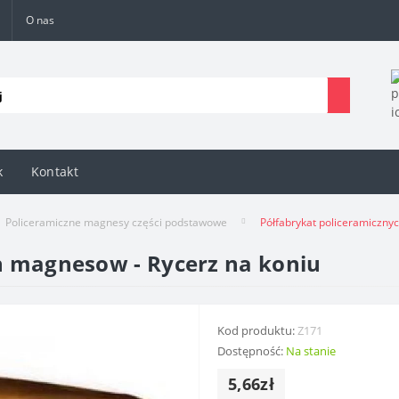
O nas
k
Kontakt
Policeramiczne magnesy części podstawowe
Półfabrykat policeramiczny
h magnesow - Rycerz na koniu
Kod produktu:
Z171
Dostępność:
Na stanie
5,66zł