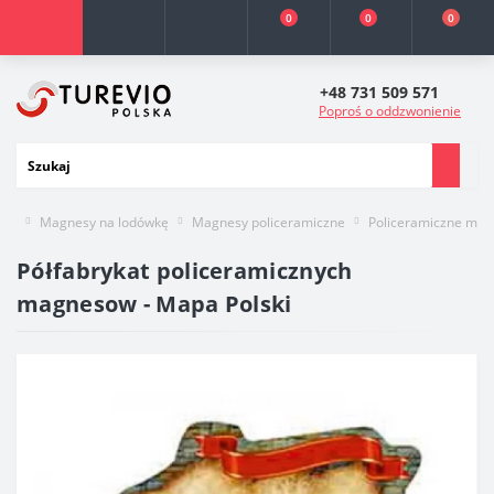
0
0
0
+48 731 509 571
Poproś o oddzwonienie
Magnesy na lodówkę
Magnesy policeramiczne
Policeramiczne mag
Półfabrykat policeramicznych
magnesow - Mapa Polski