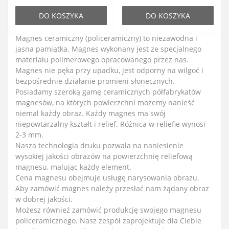
DO KOSZYKA
DO KOSZYKA
Magnes ceramiczny (policeramiczny) to niezawodna i
jasna pamiątka. Magnes wykonany jest ze specjalnego
materiału polimerowego opracowanego przez nas.
Magnes nie pęka przy upadku, jest odporny na wilgoć i
bezpośrednie działanie promieni słonecznych.
Posiadamy szeroką gamę ceramicznych półfabrykatów
magnesów, na których powierzchni możemy nanieść
niemal każdy obraz. Każdy magnes ma swój
niepowtarzalny kształt i relief. Różnica w reliefie wynosi
2-3 mm.
Nasza technologia druku pozwala na naniesienie
wysokiej jakości obrazów na powierzchnię reliefową
magnesu, malując każdy element.
Cena magnesu obejmuje usługę narysowania obrazu.
Aby zamówić magnes należy przesłać nam żądany obraz
w dobrej jakości.
Możesz również zamówić produkcję swojego magnesu
policeramicznego. Nasz zespół zaprojektuje dla Ciebie