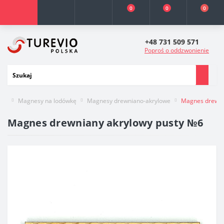
0
0
0
+48 731 509 571
Poproś o oddzwonienie
Magnesy na lodówkę
Magnesy drewniano-akrylowe
Magnes drewni
Magnes drewniany akrylowy pusty №6