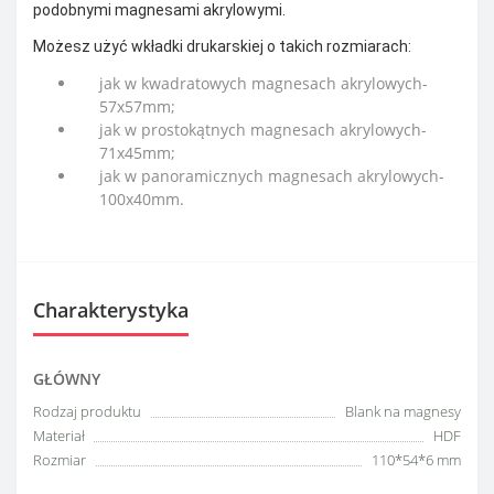
podobnymi magnesami akrylowymi.
Możesz użyć wkładki drukarskiej o takich rozmiarach:
jak w kwadratowych magnesach akrylowych-
57x57mm;
jak w prostokątnych magnesach akrylowych-
71x45mm;
jak w panoramicznych magnesach akrylowych-
100x40mm.
Charakterystyka
GŁÓWNY
Rodzaj produktu
Blank na magnesy
Materiał
HDF
Rozmiar
110*54*6 mm