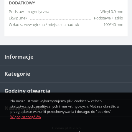
DODATKOWY
Podstawa magnetyczna
Winyl 0,9 mm
Ekwipunek
Podstawa + szkło
Wkładka wewnętrzna / miejsce na nadruk
100*40 mm
Informacje
Kategorie
Godziny otwarcia
Na naszej stronie wykorzystujemy pliki cookies w celach
statystycznych, analitycznych i marketingowych. Możesz określić w
Nasze kontakty
przeglądarce warunki przechowywania i dostępu do "cookies".
Więcej szczegółów
Turevio.pl © 2026