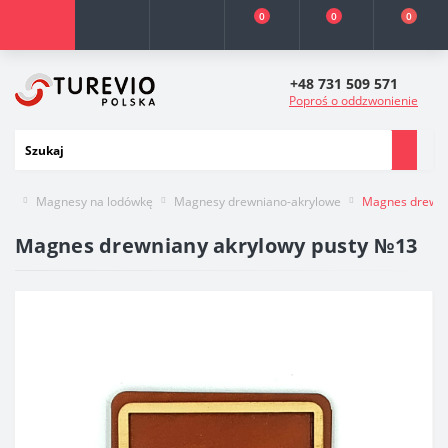
0
0
0
+48 731 509 571
Poproś o oddzwonienie
Magnesy na lodówkę
Magnesy drewniano-akrylowe
Magnes drewni
Magnes drewniany akrylowy pusty №13