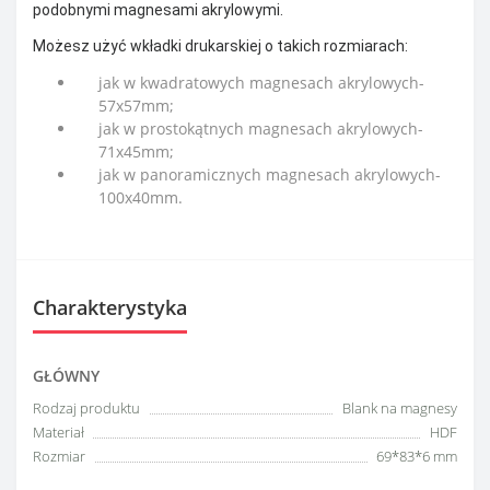
podobnymi magnesami akrylowymi.
Możesz użyć wkładki drukarskiej o takich rozmiarach:
jak w kwadratowych magnesach akrylowych-
57x57mm;
jak w prostokątnych magnesach akrylowych-
71x45mm;
jak w panoramicznych magnesach akrylowych-
100x40mm.
Charakterystyka
GŁÓWNY
Rodzaj produktu
Blank na magnesy
Materiał
HDF
Rozmiar
69*83*6 mm