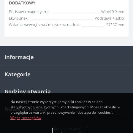
DODATKOWY
Podstawa magnetyczna
Winyl 0,9 mm
Ekwipunek
Podstawa + szkło
Wkładka wewnętrzna / miejsce na nadruk
57*57 mm
Informacje
Kategorie
Godziny otwarcia
Na naszej stronie wykorzystujemy pliki cookies w celach
statystycznych, analitycznych i marketingowych. Możesz określić w
Nasze kontakty
przeglądarce warunki przechowywania i dostępu do "cookies".
Więcej szczegółów
Turevio.pl © 2026