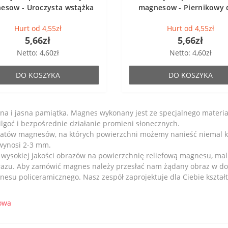
esow - Uroczysta wstążka
magnesow - Piernikowy
Hurt od 4,55zł
Hurt od 4,55zł
5,66zł
5,66zł
Netto: 4,60zł
Netto: 4,60zł
DO KOSZYKA
DO KOSZYKA
na i jasna pamiątka. Magnes wykonany jest ze specjalnego mater
lgoć i bezpośrednie działanie promieni słonecznych.
katów magnesów, na których powierzchni możemy nanieść niemal 
e wynosi 2-3 mm.
 wysokiej jakości obrazów na powierzchnię reliefową magnesu, mal
zu. Aby zamówić magnes należy przesłać nam żądany obraz w dobr
su policeramicznego. Nasz zespół zaprojektuje dla Ciebie kształ
owa