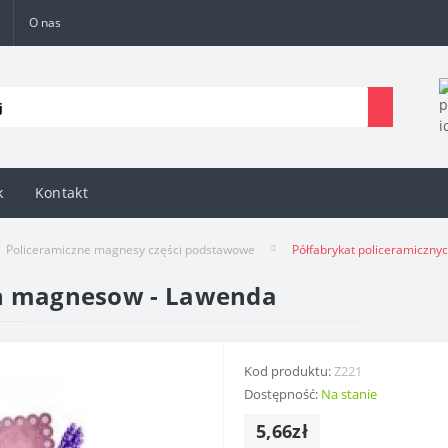
O nas
k
Kontakt
Policeramiczne magnesy części podstawowe
Półfabrykat policeramiczn
ch magnesow - Lawenda
Kod produktu:
Z221
Dostępność:
Na stanie
5,66zł