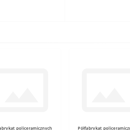
abrykat policeramicznych
Półfabrykat policeramic