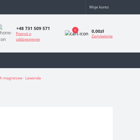
Moje konto
+48 731 509 571
0
0,00zł
Poproś o
Zamówienie
oddzwonienie
ych magnesow - Lawenda