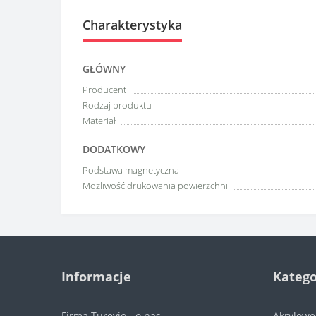
Charakterystyka
GŁÓWNY
Producent
Rodzaj produktu
Materiał
DODATKOWY
Podstawa magnetyczna
Możliwość drukowania powierzchni
Informacje
Katego
Firma Turevio - o nas
Akrylow