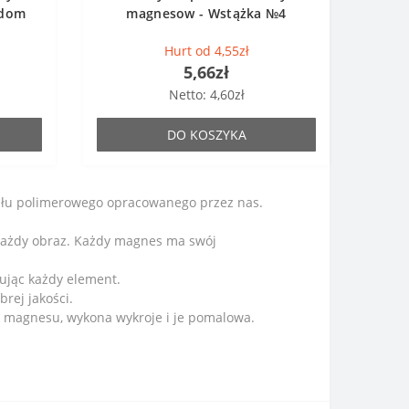
 dom
magnesow - Wstążka №4
Hurt od 4,55zł
5,66zł
Netto: 4,60zł
DO KOSZYKA
iału polimerowego opracowanego przez nas.
każdy obraz. Każdy magnes ma swój
ując każdy element.
ej jakości.
t magnesu, wykona wykroje i je pomalowa.