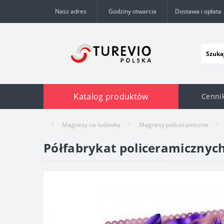
Nasz adres
Godziny otwarcia
Dostawa i opłata
Katalog produktów
Cenni
Magnesy na lodówkę
Magnesy policeramiczne
Półfabrykat policeramiczny