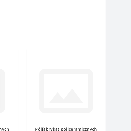
znych
Półfabrykat policeramicznych