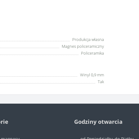
Produkcja własna
Magnes policeramiczny
Policeramika
Winyl 0,9 mm
Tak
rie
Godziny otwarcia
e magnesy
od Poniedziałku do Piątku