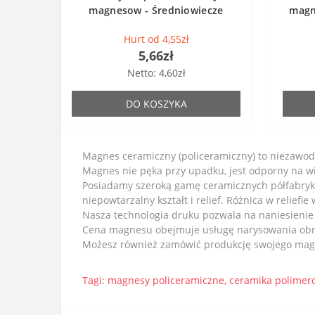
magnesow - Średniowiecze
magn
Hurt od 4,55zł
5,66zł
Netto: 4,60zł
DO KOSZYKA
Magnes ceramiczny (policeramiczny) to niezawod
Magnes nie pęka przy upadku, jest odporny na wi
Posiadamy szeroką gamę ceramicznych półfabry
niepowtarzalny kształt i relief. Różnica w reliefi
Nasza technologia druku pozwala na naniesienie
Cena magnesu obejmuje usługę narysowania obra
Możesz również zamówić produkcję swojego magne
Tagi:
magnesy policeramiczne
,
ceramika polimer