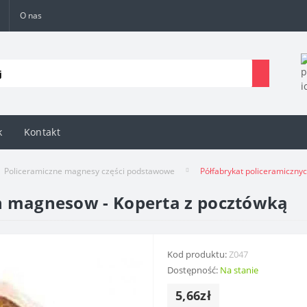
O nas
k
Kontakt
Policeramiczne magnesy części podstawowe
Półfabrykat policeramiczny
h magnesow - Koperta z pocztówką
Kod produktu:
Z047
Dostępność:
Na stanie
5,66zł