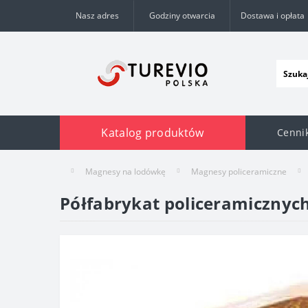
Nasz adres
Godziny otwarcia
Dostawa i opłata
Katalog produktów
Cenni
Magnesy na lodówkę
Magnesy policeramiczne
Półfabrykat policeramicznyc