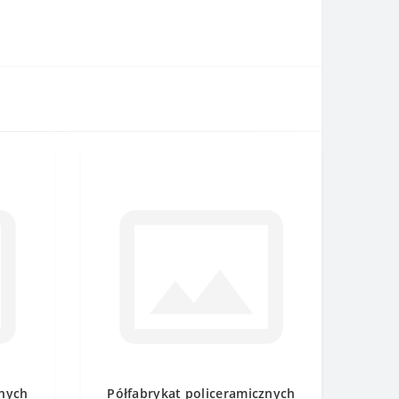
znych
Półfabrykat policeramicznych