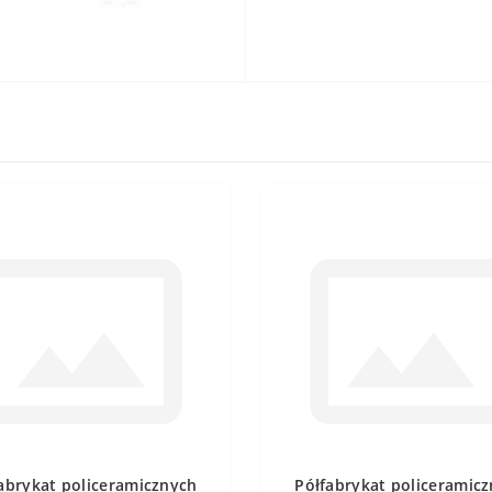
abrykat policeramicznych
Półfabrykat policeramic