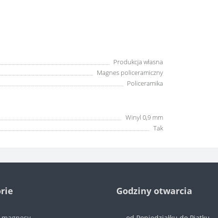
Produkcja własna
Magnes policeramiczny
Policeramika
Winyl 0,9 mm
Tak
rie
Godziny otwarcia
e magnesy
od Poniedziałku do Piątku