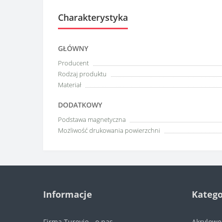
Charakterystyka
GŁÓWNY
Producent
Rodzaj produktu
Materiał
DODATKOWY
Podstawa magnetyczna
Możliwość drukowania powierzchni
Informacje
Katego
Firma Turevio - o nas
Akrylow