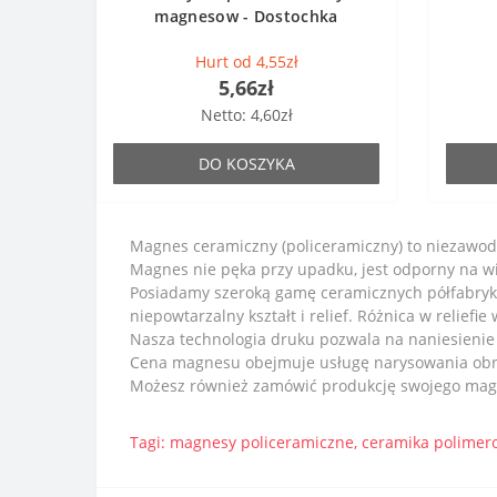
magnesow - Dostochka
Hurt od 4,55zł
5,66zł
Netto: 4,60zł
DO KOSZYKA
Magnes ceramiczny (policeramiczny) to niezawod
Magnes nie pęka przy upadku, jest odporny na wi
Posiadamy szeroką gamę ceramicznych półfabry
niepowtarzalny kształt i relief. Różnica w reliefi
Nasza technologia druku pozwala na naniesienie
Cena magnesu obejmuje usługę narysowania obra
Możesz również zamówić produkcję swojego magne
Tagi:
magnesy policeramiczne
,
ceramika polimer