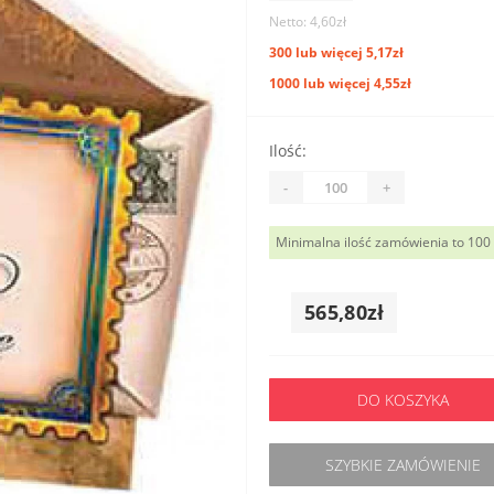
Netto: 4,60zł
300 lub więcej 5,17zł
1000 lub więcej 4,55zł
Ilość:
-
+
Minimalna ilość zamówienia to 100
565,80zł
DO KOSZYKA
SZYBKIE ZAMÓWIENIE