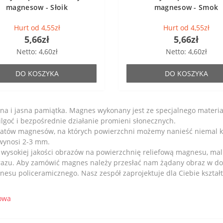
magnesow - Słoik
magnesow - Smok
Hurt od 4,55zł
Hurt od 4,55zł
5,66zł
5,66zł
Netto: 4,60zł
Netto: 4,60zł
DO KOSZYKA
DO KOSZYKA
na i jasna pamiątka. Magnes wykonany jest ze specjalnego mater
lgoć i bezpośrednie działanie promieni słonecznych.
katów magnesów, na których powierzchni możemy nanieść niemal 
e wynosi 2-3 mm.
 wysokiej jakości obrazów na powierzchnię reliefową magnesu, mal
zu. Aby zamówić magnes należy przesłać nam żądany obraz w dobr
su policeramicznego. Nasz zespół zaprojektuje dla Ciebie kształ
owa