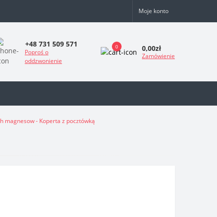
Moje konto
+48 731 509 571
0
0,00zł
Poproś o
Zamówienie
oddzwonienie
ch magnesow - Koperta z pocztówką